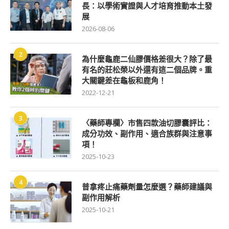
長：以學術實證與人才培育推動本土發
展
2026-08-06
2
為什麼龜鹿二仙膠價格差很大？除了最
有名的莊松榮以外還有這二個品牌。重
大關鍵差在龜板和鹿角！
2022-12-21
3
〈藥師專欄〉市售四款油切膠囊評比：
成分功效、副作用、適合族群與注意事
項！
2025-10-23
4
普拿疼止痛藥劑量怎麼選？藥師建議與
副作用解析
2025-10-21