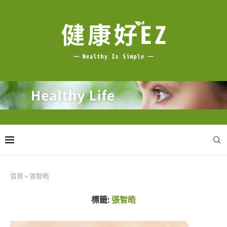
首頁
»
張智皓
標籤:
張智皓