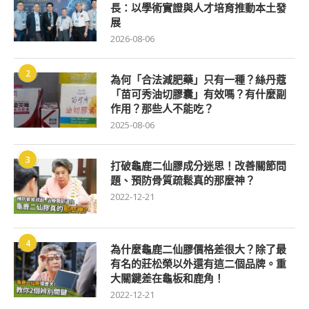
長：以學術實證與人才培育推動本土發
展
2026-08-06
2
為何「合法減肥藥」只有一種？絲丹蔻
「苗可秀油切膠囊」有效嗎？有什麼副
作用？那些人不能吃？
2025-08-06
3
打破龜鹿二仙膠成分迷思！改善關節問
題、預防骨質疏鬆真的那麼神？
2022-12-21
4
為什麼龜鹿二仙膠價格差很大？除了最
有名的莊松榮以外還有這二個品牌。重
大關鍵差在龜板和鹿角！
2022-12-21