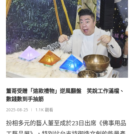
董哥受贈「這款禮物」逆風翻盤 笑說工作滿檔、
數錢數到手抽筋
2025-08-25
1.1K 觀看
扮相多元的藝人董至成於23日出席《佛事用品
工藝品展》，特別站台支持御造文創的能量產