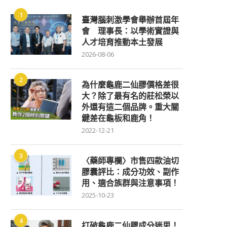
1
臺灣腦刺激學會舉辦首屆年
會 理事長：以學術實證與
人才培育推動本土發展
2026-08-06
2
為什麼龜鹿二仙膠價格差很
大？除了最有名的莊松榮以
外還有這二個品牌。重大關
鍵差在龜板和鹿角！
2022-12-21
3
〈藥師專欄〉市售四款油切
膠囊評比：成分功效、副作
用、適合族群與注意事項！
2025-10-23
4
打破龜鹿二仙膠成分迷思！