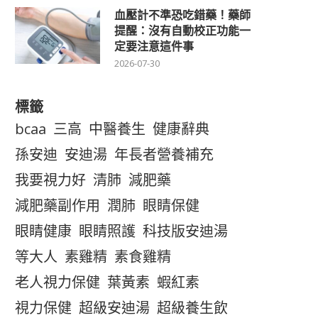
血壓計不準恐吃錯藥！藥師
提醒：沒有自動校正功能一
定要注意這件事
2026-07-30
標籤
bcaa
三高
中醫養生
健康辭典
孫安迪
安迪湯
年長者營養補充
我要視力好
清肺
減肥藥
減肥藥副作用
潤肺
眼睛保健
眼睛健康
眼睛照護
科技版安迪湯
等大人
素雞精
素食雞精
老人視力保健
葉黃素
蝦紅素
視力保健
超級安迪湯
超級養生飲