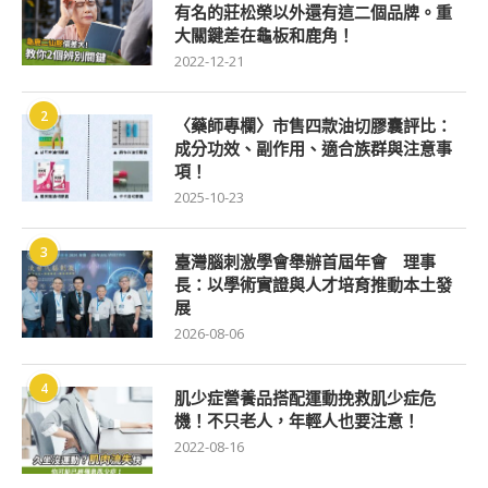
有名的莊松榮以外還有這二個品牌。重
大關鍵差在龜板和鹿角！
2022-12-21
2
〈藥師專欄〉市售四款油切膠囊評比：
成分功效、副作用、適合族群與注意事
項！
2025-10-23
3
臺灣腦刺激學會舉辦首屆年會 理事
長：以學術實證與人才培育推動本土發
展
2026-08-06
4
肌少症營養品搭配運動挽救肌少症危
機！不只老人，年輕人也要注意！
2022-08-16