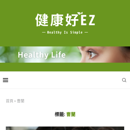
首頁
»
曹蘭
標籤:
曹蘭