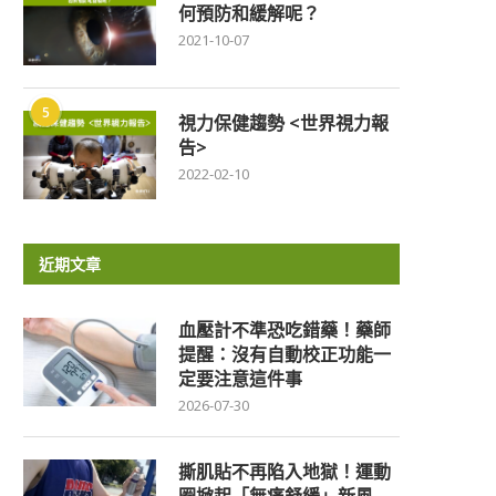
何預防和緩解呢？
2021-10-07
5
視力保健趨勢 <世界視力報
告>
2022-02-10
近期文章
血壓計不準恐吃錯藥！藥師
提醒：沒有自動校正功能一
定要注意這件事
2026-07-30
撕肌貼不再陷入地獄！運動