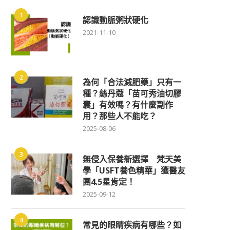
1
認識動脈粥狀硬化
2021-11-10
2
為何「合法減肥藥」只有一
種？絲丹蔻「苗可秀油切膠
囊」有效嗎？有什麼副作
用？那些人不能吃？
2025-08-06
3
無侵入保養新選擇 梵天美
學「USFT養色精華」獲醫友
團4.5星肯定！
2025-09-12
4
常見的眼睛疾病有哪些？如