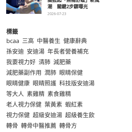
圈掀起「無痛舒緩」新風
潮 關鍵2步驟曝光
2026-07-23
標籤
bcaa
三高
中醫養生
健康辭典
孫安迪
安迪湯
年長者營養補充
我要視力好
清肺
減肥藥
減肥藥副作用
潤肺
眼睛保健
眼睛健康
眼睛照護
科技版安迪湯
等大人
素雞精
素食雞精
老人視力保健
葉黃素
蝦紅素
視力保健
超級安迪湯
超級養生飲
轉骨
轉骨中醫推薦
轉骨方