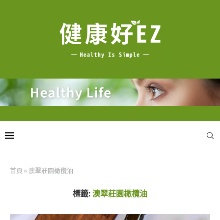
首頁
»
澳翠莊園橄欖油
標籤:
澳翠莊園橄欖油