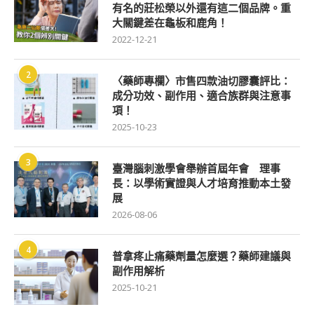
有名的莊松榮以外還有這二個品牌。重
大關鍵差在龜板和鹿角！
2022-12-21
2
〈藥師專欄〉市售四款油切膠囊評比：
成分功效、副作用、適合族群與注意事
項！
2025-10-23
3
臺灣腦刺激學會舉辦首屆年會 理事
長：以學術實證與人才培育推動本土發
展
2026-08-06
4
普拿疼止痛藥劑量怎麼選？藥師建議與
副作用解析
2025-10-21