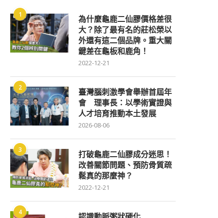
1
為什麼龜鹿二仙膠價格差很
大？除了最有名的莊松榮以
外還有這二個品牌。重大關
鍵差在龜板和鹿角！
2022-12-21
2
臺灣腦刺激學會舉辦首屆年
會 理事長：以學術實證與
人才培育推動本土發展
2026-08-06
3
打破龜鹿二仙膠成分迷思！
改善關節問題、預防骨質疏
鬆真的那麼神？
2022-12-21
4
認識動脈粥狀硬化