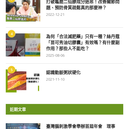
打破龜鹿二仙膠成分迷思！改善關節問
題、預防骨質疏鬆真的那麼神？
2022-12-21
4
為何「合法減肥藥」只有一種？絲丹蔻
「苗可秀油切膠囊」有效嗎？有什麼副
作用？那些人不能吃？
2025-08-06
5
認識動脈粥狀硬化
2021-11-10
近期文章
臺灣腦刺激學會舉辦首屆年會 理事