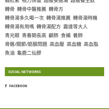
蝦紅素
視力保健
超級安迪湯
超級養生飲
轉骨
轉骨中醫推薦
轉骨方
轉骨湯多久喝一次
轉骨湯推薦
轉骨湯時機
轉骨湯有用嗎
轉骨湯配方
震達等大人
青光眼
青春期長高
顧肺
食補
養肺
骨骼/關節/筋膜問題
高血壓
高血糖
高血脂
魚油
龜鹿二仙膠
SOCIAL NETWORKS
FACEBOOK