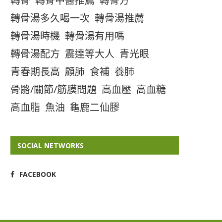
轉骨
轉骨中醫推薦
轉骨方
轉骨湯多久喝一次
轉骨湯推薦
轉骨湯時機
轉骨湯有用嗎
轉骨湯配方
震達等大人
青光眼
青春期長高
顧肺
食補
養肺
骨骼/關節/筋膜問題
高血壓
高血糖
高血脂
魚油
龜鹿二仙膠
SOCIAL NETWORKS
FACEBOOK