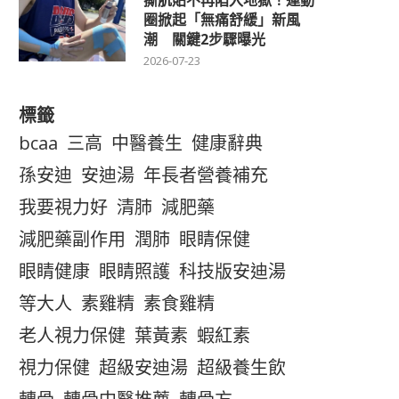
撕肌貼不再陷入地獄！運動
圈掀起「無痛舒緩」新風
潮 關鍵2步驟曝光
2026-07-23
標籤
bcaa
三高
中醫養生
健康辭典
孫安迪
安迪湯
年長者營養補充
我要視力好
清肺
減肥藥
減肥藥副作用
潤肺
眼睛保健
眼睛健康
眼睛照護
科技版安迪湯
等大人
素雞精
素食雞精
老人視力保健
葉黃素
蝦紅素
視力保健
超級安迪湯
超級養生飲