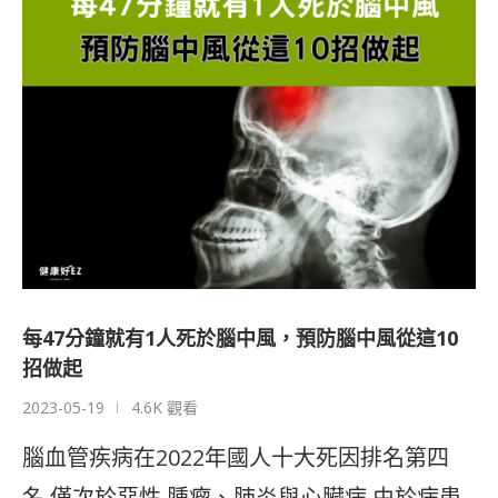
每47分鐘就有1人死於腦中風，預防腦中風從這10
招做起
2023-05-19
4.6K 觀看
腦血管疾病在2022年國人十大死因排名第四
名,僅次於惡性 腫瘤、肺炎與心臟病,由於病患