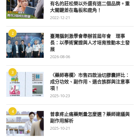
有名的莊松榮以外還有這二個品牌。重
大關鍵差在龜板和鹿角！
2022-12-21
2
臺灣腦刺激學會舉辦首屆年會 理事
長：以學術實證與人才培育推動本土發
展
2026-08-06
3
〈藥師專欄〉市售四款油切膠囊評比：
成分功效、副作用、適合族群與注意事
項！
2025-10-23
4
普拿疼止痛藥劑量怎麼選？藥師建議與
副作用解析
2025-10-21