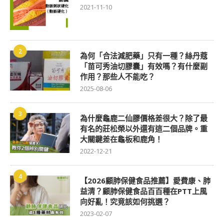
2021-11-10
2
為何「合法減肥藥」只有一種？絲丹蔻
「苗可秀油切膠囊」有效嗎？有什麼副
作用？那些人不能吃？
2025-08-06
3
為什麼龜鹿二仙膠價格差很大？除了最
有名的莊松榮以外還有這二個品牌。重
大關鍵差在龜板和鹿角！
2022-12-21
4
【2026顧肺保健食品推薦】愛費康、肺
益清？顧肺保健食品百百種在PTT上風
向好亂！究竟該如何挑選？
2023-02-07