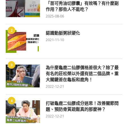
「苗可秀油切膠囊」有效嗎？有什麼副
作用？那些人不能吃？
2025-08-06
2
認識動脈粥狀硬化
2021-11-10
3
為什麼龜鹿二仙膠價格差很大？除了最
有名的莊松榮以外還有這二個品牌。重
大關鍵差在龜板和鹿角！
2022-12-21
4
打破龜鹿二仙膠成分迷思！改善關節問
題、預防骨質疏鬆真的那麼神？
2022-12-21