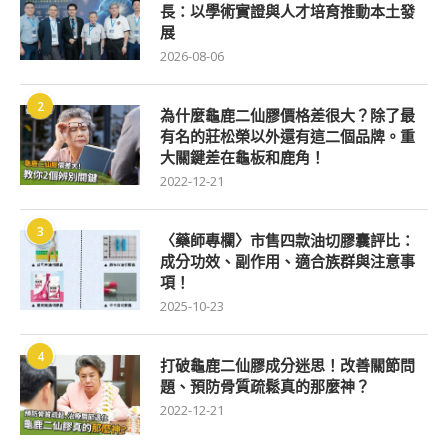
長：以學術實證與人才培育推動本土發
展
2026-08-06
2
為什麼龜鹿二仙膠價格差很大？除了最
有名的莊松榮以外還有這二個品牌。重
大關鍵差在龜板和鹿角！
2022-12-21
3
〈藥師專欄〉市售四款油切膠囊評比：
成分功效、副作用、適合族群與注意事
項！
2025-10-23
4
打破龜鹿二仙膠成分迷思！改善關節問
題、預防骨質疏鬆真的那麼神？
2022-12-21