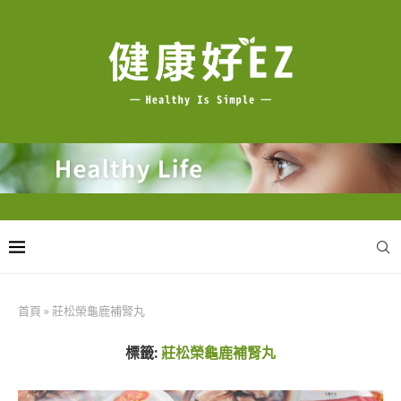
首頁
»
莊松榮龜鹿補腎丸
標籤:
莊松榮龜鹿補腎丸