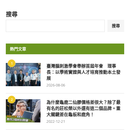
搜尋
搜尋
熱門文章
1
臺灣腦刺激學會舉辦首屆年會 理事
長：以學術實證與人才培育推動本土發
展
2026-08-06
2
為什麼龜鹿二仙膠價格差很大？除了最
有名的莊松榮以外還有這二個品牌。重
大關鍵差在龜板和鹿角！
2022-12-21