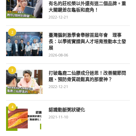
有名的莊松榮以外還有這二個品牌。重
大關鍵差在龜板和鹿角！
2022-12-21
2
臺灣腦刺激學會舉辦首屆年會 理事
長：以學術實證與人才培育推動本土發
展
2026-08-06
3
打破龜鹿二仙膠成分迷思！改善關節問
題、預防骨質疏鬆真的那麼神？
2022-12-21
4
認識動脈粥狀硬化
2021-11-10