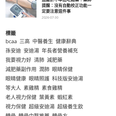
提醒：沒有自動校正功能一
定要注意這件事
2026-07-30
標籤
bcaa
三高
中醫養生
健康辭典
孫安迪
安迪湯
年長者營養補充
我要視力好
清肺
減肥藥
減肥藥副作用
潤肺
眼睛保健
眼睛健康
眼睛照護
科技版安迪湯
等大人
素雞精
素食雞精
老人視力保健
葉黃素
蝦紅素
視力保健
超級安迪湯
超級養生飲
轉骨
轉骨中醫推薦
轉骨方