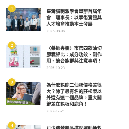
1
臺灣腦刺激學會舉辦首屆年
會 理事長：以學術實證與
人才培育推動本土發展
2026-08-06
2
〈藥師專欄〉市售四款油切
膠囊評比：成分功效、副作
用、適合族群與注意事項！
2025-10-23
3
為什麼龜鹿二仙膠價格差很
大？除了最有名的莊松榮以
外還有這二個品牌。重大關
鍵差在龜板和鹿角！
2022-12-21
4
肌少症營養品搭配運動挽救