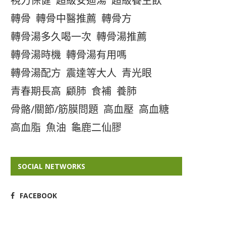
視力保健
超級安迪湯
超級養生飲
轉骨
轉骨中醫推薦
轉骨方
轉骨湯多久喝一次
轉骨湯推薦
轉骨湯時機
轉骨湯有用嗎
轉骨湯配方
震達等大人
青光眼
青春期長高
顧肺
食補
養肺
骨骼/關節/筋膜問題
高血壓
高血糖
高血脂
魚油
龜鹿二仙膠
SOCIAL NETWORKS
FACEBOOK