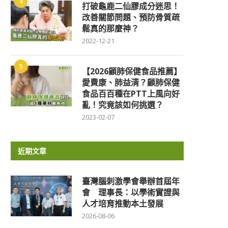
4
打破龜鹿二仙膠成分迷思！
改善關節問題、預防骨質疏
鬆真的那麼神？
2022-12-21
5
【2026顧肺保健食品推薦】
愛費康、肺益清？顧肺保健
食品百百種在PTT上風向好
亂！究竟該如何挑選？
2023-02-07
近期文章
臺灣腦刺激學會舉辦首屆年
會 理事長：以學術實證與
人才培育推動本土發展
2026-08-06