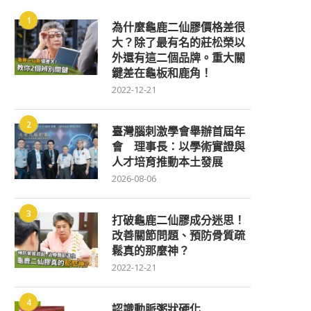
1
為什麼龜鹿二仙膠價格差很
大？除了最有名的莊松榮以
外還有這二個品牌。重大關
鍵差在龜板和鹿角！
2022-12-21
2
臺灣腦刺激學會舉辦首屆年
會 理事長：以學術實證與
人才培育推動本土發展
2026-08-06
3
打破龜鹿二仙膠成分迷思！
改善關節問題、預防骨質疏
鬆真的那麼神？
2022-12-21
4
認識動脈粥狀硬化