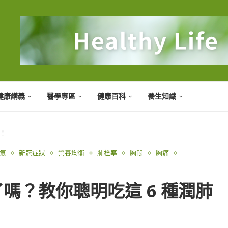
健康講義
醫學專區
健康百科
養生知識
物！
氣
新冠症狀
營養均衡
肺栓塞
胸悶
胸痛
嗎？教你聰明吃這 6 種潤肺