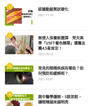
1
認識動脈粥狀硬化
2021-11-10
2
無侵入保養新選擇 梵天美
學「USFT養色精華」獲醫友
團4.5星肯定！
2025-09-12
3
常見的眼睛疾病有哪些？如
何預防和緩解呢？
2021-10-07
4
跟中醫學護眼，5款茶飲，
讓眼睛越來越明亮