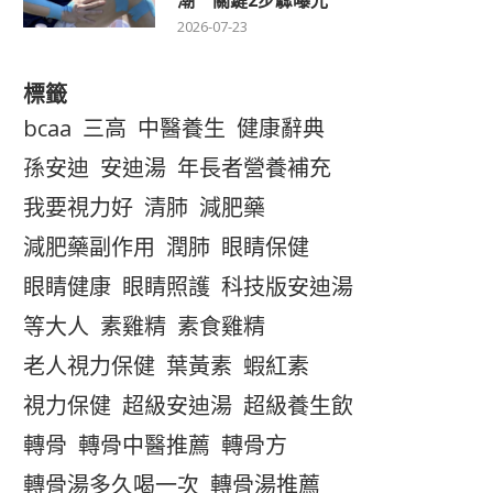
潮 關鍵2步驟曝光
2026-07-23
標籤
bcaa
三高
中醫養生
健康辭典
孫安迪
安迪湯
年長者營養補充
我要視力好
清肺
減肥藥
減肥藥副作用
潤肺
眼睛保健
眼睛健康
眼睛照護
科技版安迪湯
等大人
素雞精
素食雞精
老人視力保健
葉黃素
蝦紅素
視力保健
超級安迪湯
超級養生飲
轉骨
轉骨中醫推薦
轉骨方
轉骨湯多久喝一次
轉骨湯推薦