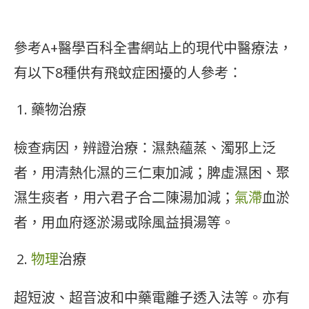
參考A+醫學百科全書網站上的現代中醫療法，
有以下8種供有飛蚊症困擾的人參考：
藥物治療
檢查病因，辨證治療：濕熱蘊蒸、濁邪上泛
者，用清熱化濕的三仁東加減；脾虛濕困、聚
濕生痰者，用六君子合二陳湯加減；
氣滯
血淤
者，用血府逐淤湯或除風益損湯等。
物理
治療
超短波、超音波和中藥電離子透入法等。亦有