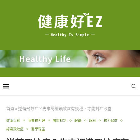
首頁
»
逆轉飛蚊症？先來認識飛蚊症有幾種，才能對症改善
健康百科
我要視力好
看診科別
眼睛
眼科
視力保健
認識飛蚊症
醫學專區