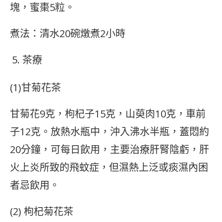
塊，蜜棗5粒。
煮法：清水20碗燉煮2小時
茶療
(1)甘菊花茶
甘菊花9克，枸杞子15克，山萸肉10克，車前
子12克。放熱水瓶中，沖入沸水半瓶，蓋悶約
20分鐘，可每日飲用，主要治療肝腎陰虧，肝
火上炎所致的飛蚊症，但濕熱上泛或痰濕內困
者忌飲用。
(2) 枸杞菊花茶