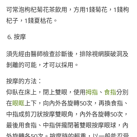
可常泡枸杞菊花茶飲用，方用1錢菊花，1錢枸
杞子，1錢夏枯花。
按摩
須先經由醫師檢查診斷後，排除視網膜破洞及
剝離的可能，才可以採用。
按摩的方法：
仰臥在床上，閉上雙眼，使用
拇指
、
食指
分別
在
眼眶
上下，向內外各旋轉50次，再換食指、
中指成剪刀狀按摩雙眼角，內外各旋轉50次，
最後用食指、中指併攏閉著雙眼按摩眼球，內
外旋轉各50次。按摩時的輕重，以一般能忍受