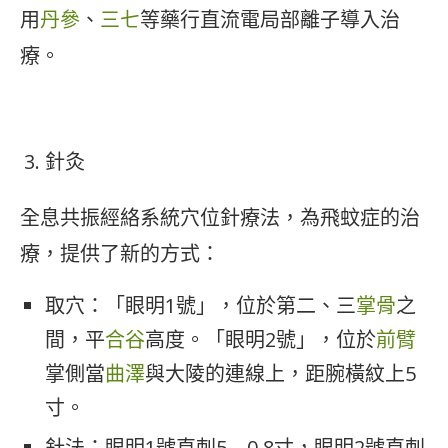
用
丹參
、
三七
等藥行直流電局部離子導入治
療。
針灸
全息共振經絡系統穴位針療法，為飛蚊症的治
療，提供了新的方式：
取穴：「眼明1號」，位於第二、三
掌骨
之
間，平
合谷
高度。「眼明2號」，位於
前臂
掌側當
曲澤
與大陵的連線上，距腕橫紋上5
寸。
針法：眼明1號直刺5—0.8寸，眼明2號直刺