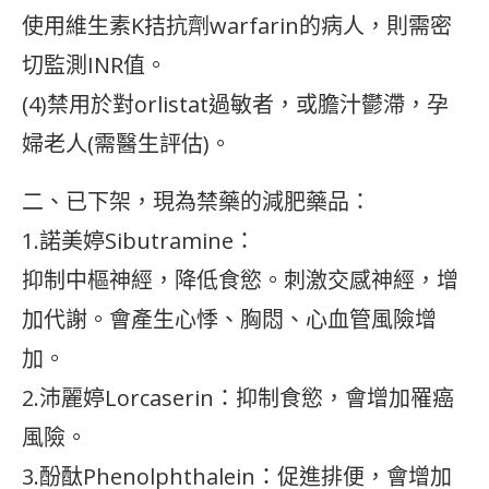
使用維生素K拮抗劑warfarin的病人，則需密
切監測INR值。
(4)禁用於對orlistat過敏者，或膽汁鬱滯，孕
婦老人(需醫生評估)。
二、已下架，現為禁藥的減肥藥品：
1.諾美婷Sibutramine：
抑制中樞神經，降低食慾。刺激交感神經，增
加代謝。會產生心悸、胸悶、心血管風險增
加。
2.沛麗婷Lorcaserin：抑制食慾，會增加罹癌
風險。
3.酚酞Phenolphthalein：促進排便，會增加