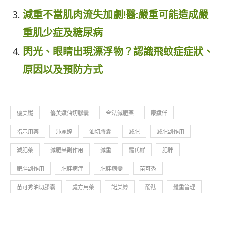
減重不當肌肉流失加劇!醫:嚴重可能造成嚴
重肌少症及糖尿病
閃光、眼睛出現漂浮物？認識飛蚊症症狀、
原因以及預防方式
優美孅
優美孅油切膠囊
合法減肥藥
康纖伴
指示用藥
沛麗婷
油切膠囊
減肥
減肥副作用
減肥藥
減肥藥副作用
減重
羅氏鮮
肥胖
肥胖副作用
肥胖病症
肥胖病變
苗可秀
苗可秀油切膠囊
處方用藥
諾美婷
酚酞
體重管理