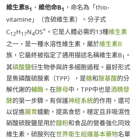
維生素B
、
維他命B
，命名為「thio-
1
1
vitamine」（含硫維生素）。分子式
+
C
H
N
OS
。它是人體必需的13種
維生素
12
17
4
之一，是一種水溶性維生素，屬於
維生素B
族，它最終被指定了通用描述名稱維生素B
。
1
其
磷酸鹽
衍生物參與許多細胞過程。最好形式
是焦磷酸硫胺素（TPP），是
糖
和
胺基酸
的分
解代謝的
輔酶
。在
酵母
中，TPP中也是
酒精
發
酵
的第一步驟。有保護
神經系統
的作用，還可
以促進
腸
胃
蠕動，提高食慾。穩定且非吸濕性
硝酸硫胺鹽是用於
麵粉
和食品的營養強化同效
維生素。硫胺列在
世界衛生組織基本藥物
名單