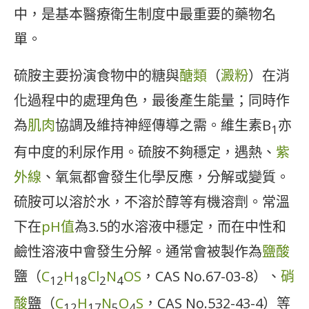
中，是基本醫療衛生制度中最重要的藥物名
單。
硫胺主要扮演食物中的糖與
醣類
（
澱粉
）在消
化過程中的處理角色，最後產生能量；同時作
為
肌肉
協調及維持神經傳導之需。維生素B
亦
1
有中度的利尿作用。硫胺不夠穩定，遇熱、
紫
外線
、氧氣都會發生化學反應，分解或變質。
硫胺可以溶於水，不溶於醇等有機溶劑。常溫
下在
pH值
為3.5的水溶液中穩定，而在中性和
鹼性溶液中會發生分解。通常會被製作為
鹽酸
鹽（
C
H
Cl
N
O
S
，CAS No.67-03-8）、
硝
12
18
2
4
酸
鹽（
C
H
N
O
S
，CAS No.532-43-4）等
12
17
5
4