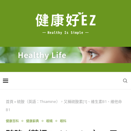
首頁
»
硫胺（英語：Thiamine），又稱硫胺素[1]、維生素B1、維他命
B1
健康百科
健康辭典
眼睛
眼科