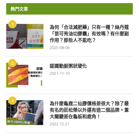
熱門文章
1
為何「合法減肥藥」只有一種？絲丹蔻
「苗可秀油切膠囊」有效嗎？有什麼副
作用？那些人不能吃？
2025-08-06
2
認識動脈粥狀硬化
2021-11-10
3
為什麼龜鹿二仙膠價格差很大？除了最
有名的莊松榮以外還有這二個品牌。重
大關鍵差在龜板和鹿角！
2022-12-21