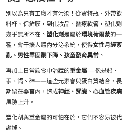
別以為只有工廠才有污染！從寶特瓶、外帶飲
料杯、保鮮膜，到化妝品、醫療軟管，塑化劑
幾乎無所不在。
塑化劑
是屬於
環境荷爾蒙
的一
種，會干擾人體內分泌系統，使得
女性月經紊
亂、男性睪固酮下降、孩童發育異常
。
再加上日常飲食中潛藏的
重金屬
──像是鉛、
汞、鎘、砷——這些元素會與蛋白質結合，長
期留在器官內，造成
神經、腎臟、心血管疾病
風險上升。
塑化劑與重金屬的可怕在於，它們不容易被代
謝掉。