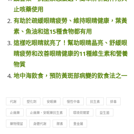
止咳藥使用
有助於疏緩眼睛疲勞、維持眼睛健康，葉黃
素、魚油和這15種食物都有用
這樣吃眼睛就亮了！幫助眼睛晶亮、舒緩眼
睛疲勞和改善眼睛健康的11種維生素和營養
物質
地中海飲食，預防黃斑部病變的飲食法之一
代謝
塑化劑
安眠藥
慢性中毒
抗生素
排毒
止痛藥
止痛藥、安眠藥抗生素
環境荷爾蒙
益生菌
藥物殘留
身體代謝
酵素
重金屬