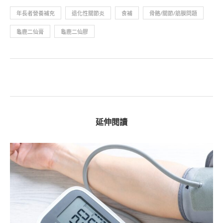
年長者營養補充
退化性關節炎
食補
骨骼/關節/筋膜問題
龜鹿二仙膏
龜鹿二仙膠
延伸閱讀