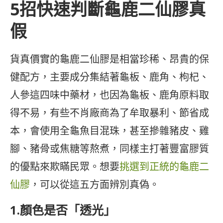
5招快速判斷龜鹿二仙膠真
假
貨真價實的龜鹿二仙膠是相當珍稀、昂貴的保
健配方，主要成分集結著龜板、鹿角、枸杞、
人參這四味中藥材，也因為龜板、鹿角原料取
得不易，有些不肖廠商為了牟取暴利、節省成
本，會使用全龜魚目混珠，甚至摻雜豬皮、雞
腳、豬骨或焦糖等熬煮，同樣主打著豐富膠質
的優點來欺瞞民眾。想要
挑選到正統的龜鹿二
仙膠
，可以從這五方面辨別真偽。
1.顏色是否「透光」