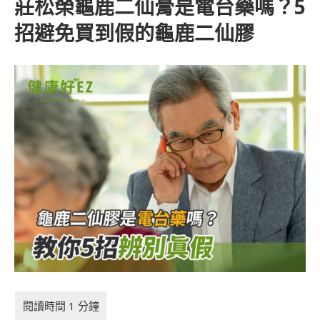
莊松榮龜鹿二仙膏是電台藥嗎？5
招避免買到假的龜鹿二仙膠