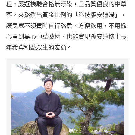
程，嚴選檢驗合格無汙染，且品質優良的中草
藥，來熬煮出黃金比例的「科技版安迪湯」，
讓民眾不須費時自行熬煮、方便飲用，不用擔
心買到黑心中草藥材，也能實現孫安迪博士長
年希冀利益眾生的宏願。