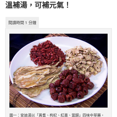
溫補湯，可補元氣！
圖一：安迪湯以「黃耆、枸杞、紅棗、當歸」四味中草藥，