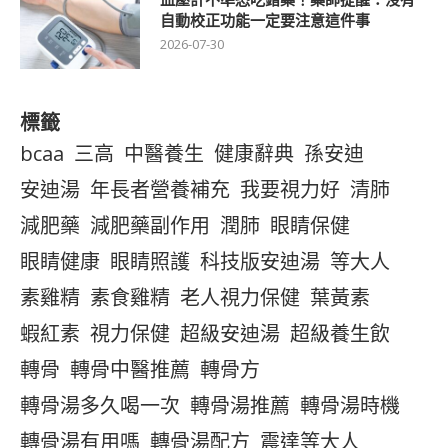
自動校正功能一定要注意這件事
2026-07-30
標籤
bcaa
三高
中醫養生
健康辭典
孫安迪
安迪湯
年長者營養補充
我要視力好
清肺
減肥藥
減肥藥副作用
潤肺
眼睛保健
眼睛健康
眼睛照護
科技版安迪湯
等大人
素雞精
素食雞精
老人視力保健
葉黃素
蝦紅素
視力保健
超級安迪湯
超級養生飲
轉骨
轉骨中醫推薦
轉骨方
轉骨湯多久喝一次
轉骨湯推薦
轉骨湯時機
轉骨湯有用嗎
轉骨湯配方
震達等大人