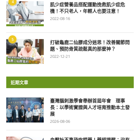
4
肌少症營養品搭配運動挽救肌少症危
機！不只老人，年輕人也要注意！
2022-08-16
5
打破龜鹿二仙膠成分迷思！改善關節問
題、預防骨質疏鬆真的那麼神？
2022-12-21
近期文章
臺灣腦刺激學會舉辦首屆年會 理事
長：以學術實證與人才培育推動本土發
展
2026-08-06
血壓計不準恐吃錯藥！藥師提醒：沒有