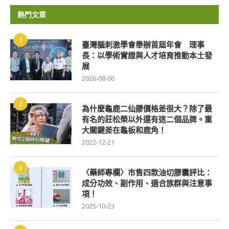
熱門文章
1
臺灣腦刺激學會舉辦首屆年會 理事
長：以學術實證與人才培育推動本土發
展
2026-08-06
2
為什麼龜鹿二仙膠價格差很大？除了最
有名的莊松榮以外還有這二個品牌。重
大關鍵差在龜板和鹿角！
2022-12-21
3
〈藥師專欄〉市售四款油切膠囊評比：
成分功效、副作用、適合族群與注意事
項！
2025-10-23