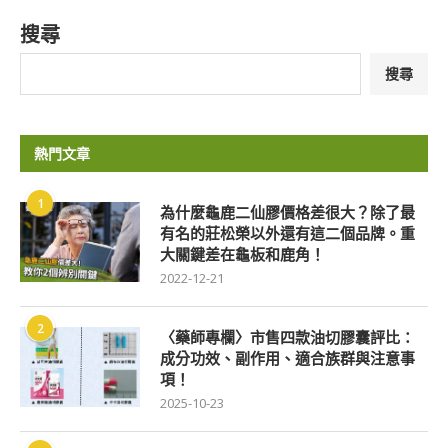
搜尋
搜尋
熱門文章
1
為什麼龜鹿二仙膠價格差很大？除了最
有名的莊松榮以外還有這二個品牌。重
大關鍵差在龜板和鹿角！
2022-12-21
2
〈藥師專欄〉市售四款油切膠囊評比：
成分功效、副作用、適合族群與注意事
項！
2025-10-23