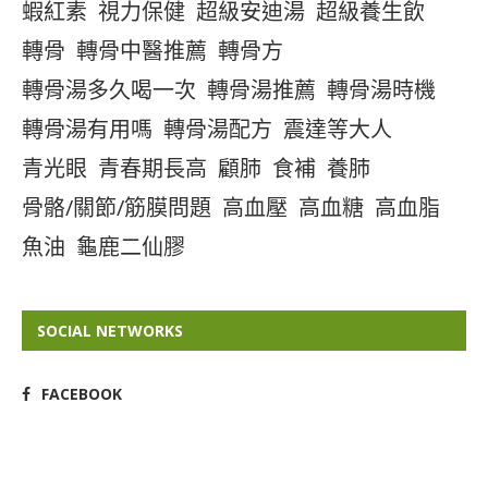
蝦紅素
視力保健
超級安迪湯
超級養生飲
轉骨
轉骨中醫推薦
轉骨方
轉骨湯多久喝一次
轉骨湯推薦
轉骨湯時機
轉骨湯有用嗎
轉骨湯配方
震達等大人
青光眼
青春期長高
顧肺
食補
養肺
骨骼/關節/筋膜問題
高血壓
高血糖
高血脂
魚油
龜鹿二仙膠
SOCIAL NETWORKS
FACEBOOK