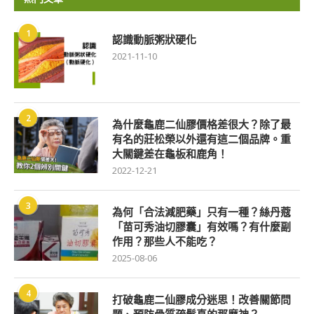
1
認識動脈粥狀硬化
2021-11-10
2
為什麼龜鹿二仙膠價格差很大？除了最
有名的莊松榮以外還有這二個品牌。重
大關鍵差在龜板和鹿角！
2022-12-21
3
為何「合法減肥藥」只有一種？絲丹蔻
「苗可秀油切膠囊」有效嗎？有什麼副
作用？那些人不能吃？
2025-08-06
4
打破龜鹿二仙膠成分迷思！改善關節問