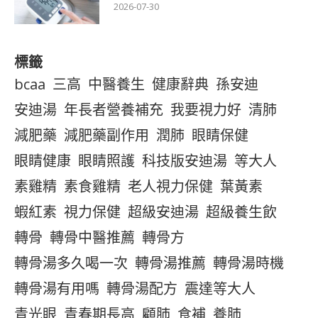
2026-07-30
標籤
bcaa
三高
中醫養生
健康辭典
孫安迪
安迪湯
年長者營養補充
我要視力好
清肺
減肥藥
減肥藥副作用
潤肺
眼睛保健
眼睛健康
眼睛照護
科技版安迪湯
等大人
素雞精
素食雞精
老人視力保健
葉黃素
蝦紅素
視力保健
超級安迪湯
超級養生飲
轉骨
轉骨中醫推薦
轉骨方
轉骨湯多久喝一次
轉骨湯推薦
轉骨湯時機
轉骨湯有用嗎
轉骨湯配方
震達等大人
青光眼
青春期長高
顧肺
食補
養肺