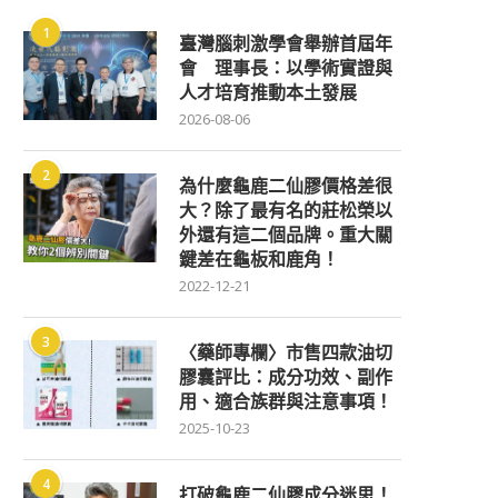
1
臺灣腦刺激學會舉辦首屆年
會 理事長：以學術實證與
人才培育推動本土發展
2026-08-06
2
為什麼龜鹿二仙膠價格差很
大？除了最有名的莊松榮以
外還有這二個品牌。重大關
鍵差在龜板和鹿角！
2022-12-21
3
〈藥師專欄〉市售四款油切
膠囊評比：成分功效、副作
用、適合族群與注意事項！
2025-10-23
4
打破龜鹿二仙膠成分迷思！