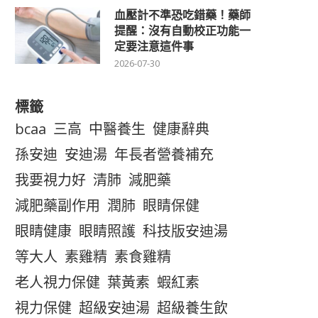
血壓計不準恐吃錯藥！藥師
提醒：沒有自動校正功能一
定要注意這件事
2026-07-30
標籤
bcaa
三高
中醫養生
健康辭典
孫安迪
安迪湯
年長者營養補充
我要視力好
清肺
減肥藥
減肥藥副作用
潤肺
眼睛保健
眼睛健康
眼睛照護
科技版安迪湯
等大人
素雞精
素食雞精
老人視力保健
葉黃素
蝦紅素
視力保健
超級安迪湯
超級養生飲