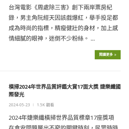
台灣電影《周處除三害》創下兩岸票房紀
錄，男主角阮經天因該戲爆紅，舉手投足都
成為時尚的指標，精瘦健壯的身材，加上感
情細膩的眼神，迷倒不少粉絲。 …
閱讀更多
橫掃2024年世界品質評鑑大賞17面大獎 婕樂纖國
際發光
2024-05-23
1.5K 觀看
2024年婕樂纖橫掃世界品質標章17座獎項
在食安問題層出不窮的關鍵時刻，民眾時時