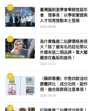
1
臺灣腦刺激學會舉辦首屆年
會 理事長：以學術實證與
人才培育推動本土發展
2026-08-06
2
為什麼龜鹿二仙膠價格差很
大？除了最有名的莊松榮以
外還有這二個品牌。重大關
鍵差在龜板和鹿角！
2022-12-21
3
〈藥師專欄〉市售四款油切
膠囊評比：成分功效、副作
用、適合族群與注意事項！
2025-10-23
4
打破龜鹿二仙膠成分迷思！