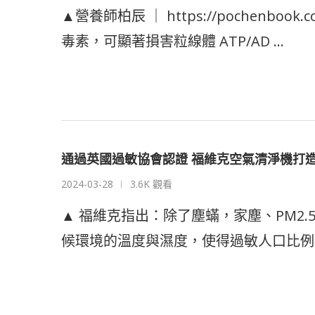
▲營養師柏辰 ｜ https://pochenb
毒素，可顯著損害粒線體 ATP/AD …
通過英國過敏協會認證 福維克空氣清淨機打
2024-03-28
3.6K 觀看
▲ 福維克指出：除了塵蟎，家塵、PM2
候環境的溫度與濕度，使得過敏人口比例