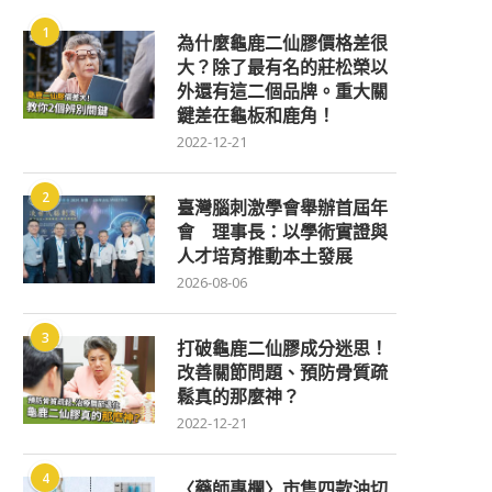
1
為什麼龜鹿二仙膠價格差很
大？除了最有名的莊松榮以
外還有這二個品牌。重大關
鍵差在龜板和鹿角！
2022-12-21
2
臺灣腦刺激學會舉辦首屆年
會 理事長：以學術實證與
人才培育推動本土發展
2026-08-06
3
打破龜鹿二仙膠成分迷思！
改善關節問題、預防骨質疏
鬆真的那麼神？
2022-12-21
4
〈藥師專欄〉市售四款油切