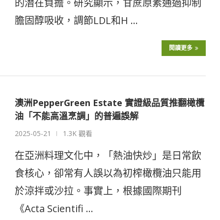
的潛在負擔。研究顯示，甘蔗原素通過抑制
膽固醇吸收，調節LDL和H …
閱讀更多
澳洲PepperGreen Estate 實證級品質推翻橄欖
油「不能高溫烹調」的普遍誤解
2025-05-21
1.3K 觀看
在亞洲料理文化中，「熱油快炒」是日常飲
食核心，卻常有人誤以為初榨橄欖油只能用
於涼拌或沙拉。事實上，根據國際期刊
《Acta Scientifi …