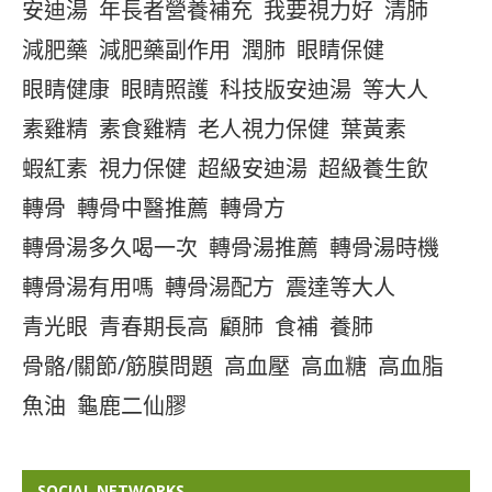
安迪湯
年長者營養補充
我要視力好
清肺
減肥藥
減肥藥副作用
潤肺
眼睛保健
眼睛健康
眼睛照護
科技版安迪湯
等大人
素雞精
素食雞精
老人視力保健
葉黃素
蝦紅素
視力保健
超級安迪湯
超級養生飲
轉骨
轉骨中醫推薦
轉骨方
轉骨湯多久喝一次
轉骨湯推薦
轉骨湯時機
轉骨湯有用嗎
轉骨湯配方
震達等大人
青光眼
青春期長高
顧肺
食補
養肺
骨骼/關節/筋膜問題
高血壓
高血糖
高血脂
魚油
龜鹿二仙膠
SOCIAL NETWORKS