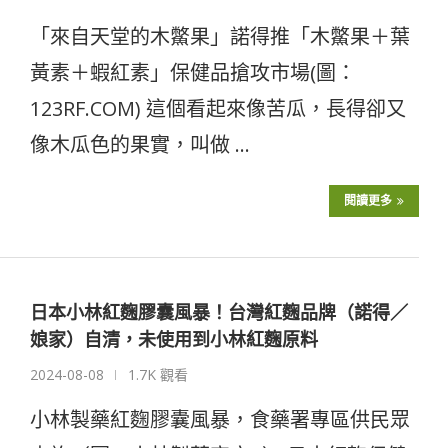
「來自天堂的木鱉果」諾得推「木鱉果＋葉
黃素＋蝦紅素」保健品搶攻市場(圖：
123RF.COM) 這個看起來像苦瓜，長得卻又
像木瓜色的果實，叫做 …
閱讀更多
日本小林紅麴膠囊風暴！台灣紅麴品牌（諾得／
娘家）自清，未使用到小林紅麴原料
2024-08-08
1.7K 觀看
小林製藥紅麴膠囊風暴，食藥署專區供民眾