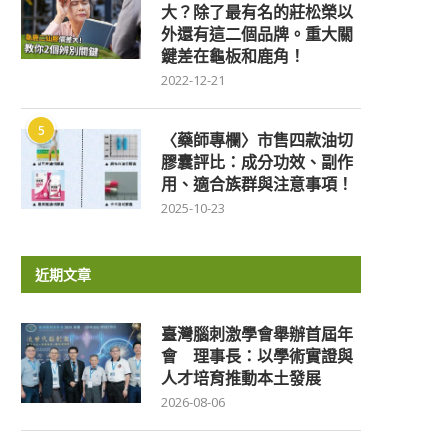
大？除了最有名的莊松榮以
外還有這二個品牌。重大關
鍵差在龜板和鹿角！
2022-12-21
5
〈藥師專欄〉市售四款油切
膠囊評比：成分功效、副作
用、適合族群與注意事項！
2025-10-23
近期文章
臺灣腦刺激學會舉辦首屆年
會 理事長：以學術實證與
人才培育推動本土發展
2026-08-06