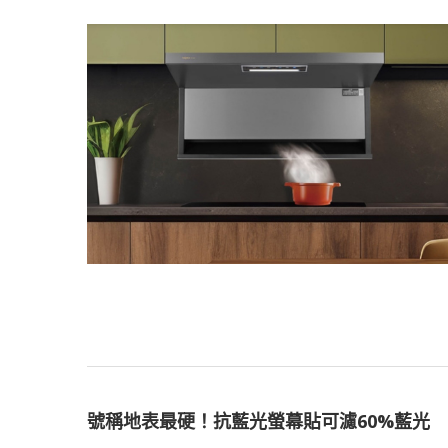
號稱地表最硬！抗藍光螢幕貼可濾60%藍光