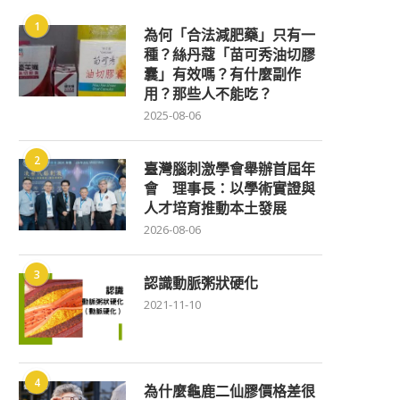
1
為何「合法減肥藥」只有一
種？絲丹蔻「苗可秀油切膠
囊」有效嗎？有什麼副作
用？那些人不能吃？
2025-08-06
2
臺灣腦刺激學會舉辦首屆年
會 理事長：以學術實證與
人才培育推動本土發展
2026-08-06
3
認識動脈粥狀硬化
2021-11-10
4
為什麼龜鹿二仙膠價格差很