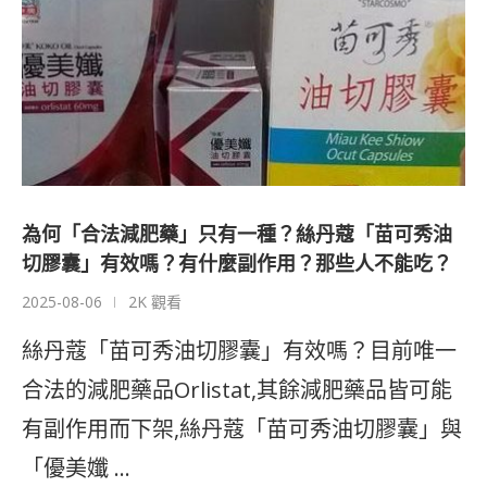
為何「合法減肥藥」只有一種？絲丹蔻「苗可秀油
切膠囊」有效嗎？有什麼副作用？那些人不能吃？
2025-08-06
2K 觀看
絲丹蔻「苗可秀油切膠囊」有效嗎？目前唯一
合法的減肥藥品Orlistat,其餘減肥藥品皆可能
有副作用而下架,絲丹蔻「苗可秀油切膠囊」與
「優美孅 …