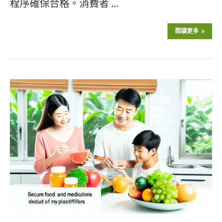
程序確保合格。消費者 …
閱讀更多