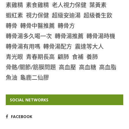
素雞精
素食雞精
老人視力保健
葉黃素
蝦紅素
視力保健
超級安迪湯
超級養生飲
轉骨
轉骨中醫推薦
轉骨方
轉骨湯多久喝一次
轉骨湯推薦
轉骨湯時機
轉骨湯有用嗎
轉骨湯配方
震達等大人
青光眼
青春期長高
顧肺
食補
養肺
骨骼/關節/筋膜問題
高血壓
高血糖
高血脂
魚油
龜鹿二仙膠
SOCIAL NETWORKS
FACEBOOK