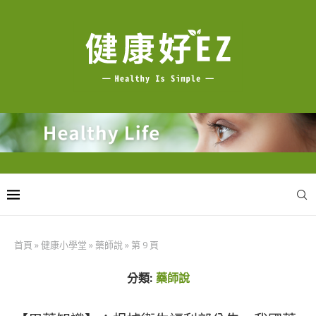
首頁
»
健康小學堂
»
藥師說
»
第 9 頁
分類:
藥師說