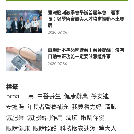
臺灣腦刺激學會舉辦首屆年會 理事
長：以學術實證與人才培育推動本土發
展
2026-08-06
血壓計不準恐吃錯藥！藥師提醒：沒有
自動校正功能一定要注意這件事
2026-07-30
標籤
bcaa
三高
中醫養生
健康辭典
孫安迪
安迪湯
年長者營養補充
我要視力好
清肺
減肥藥
減肥藥副作用
潤肺
眼睛保健
眼睛健康
眼睛照護
科技版安迪湯
等大人