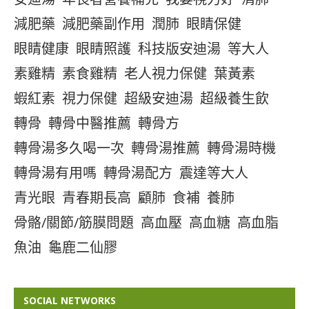
減肥藥
減肥藥副作用
潤肺
眼睛保健
眼睛健康
眼睛照護
科技版安迪湯
等大人
素雞精
素食雞精
老人視力保健
葉黃素
蝦紅素
視力保健
超級安迪湯
超級養生飲
轉骨
轉骨中醫推薦
轉骨方
轉骨湯多久喝一次
轉骨湯推薦
轉骨湯時機
轉骨湯有用嗎
轉骨湯配方
震達等大人
青光眼
青春期長高
顧肺
食補
養肺
骨骼/關節/筋膜問題
高血壓
高血糖
高血脂
魚油
龜鹿二仙膠
SOCIAL NETWORKS