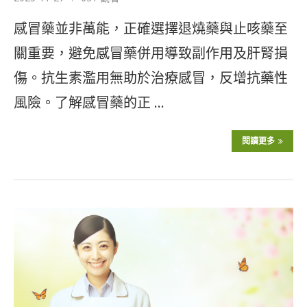
感冒藥並非萬能，正確選擇退燒藥與止咳藥至
關重要，避免感冒藥併用導致副作用及肝腎損
傷。抗生素濫用無助於治療感冒，反增抗藥性
風險。了解感冒藥的正 …
閱讀更多