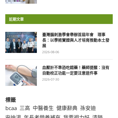
近期文章
臺灣腦刺激學會舉辦首屆年會 理事
長：以學術實證與人才培育推動本土發
展
2026-08-06
血壓計不準恐吃錯藥！藥師提醒：沒有
自動校正功能一定要注意這件事
2026-07-30
標籤
bcaa
三高
中醫養生
健康辭典
孫安迪
安迪湯
年長者營養補充
我要視力好
清肺