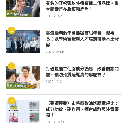
有名的莊松榮以外還有這二個品牌。重
大關鍵差在龜板和鹿角！
2022-12-21
2
臺灣腦刺激學會舉辦首屆年會 理事
長：以學術實證與人才培育推動本土發
展
2026-08-06
3
打破龜鹿二仙膠成分迷思！改善關節問
題、預防骨質疏鬆真的那麼神？
2022-12-21
4
〈藥師專欄〉市售四款油切膠囊評比：
成分功效、副作用、適合族群與注意事
項！
2025-10-23