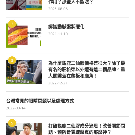
作用？那些人不能吃？
2025-08-06
2
認識動脈粥狀硬化
2021-11-10
3
為什麼龜鹿二仙膠價格差很大？除了最
有名的莊松榮以外還有這二個品牌。重
大關鍵差在龜板和鹿角！
2022-12-21
台灣常見的眼睛問題以及處理方式
2022-03-14
5
打破龜鹿二仙膠成分迷思！改善關節問
題、預防骨質疏鬆真的那麼神？