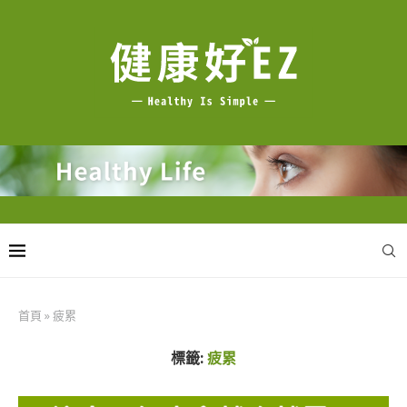
首頁
»
疲累
標籤:
疲累