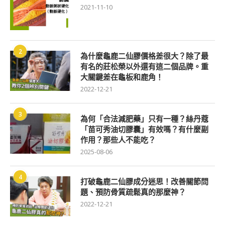
2021-11-10
2
為什麼龜鹿二仙膠價格差很大？除了最
有名的莊松榮以外還有這二個品牌。重
大關鍵差在龜板和鹿角！
2022-12-21
3
為何「合法減肥藥」只有一種？絲丹蔻
「苗可秀油切膠囊」有效嗎？有什麼副
作用？那些人不能吃？
2025-08-06
4
打破龜鹿二仙膠成分迷思！改善關節問
題、預防骨質疏鬆真的那麼神？
2022-12-21