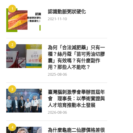
1
認識動脈粥狀硬化
2021-11-10
2
為何「合法減肥藥」只有一
種？絲丹蔻「苗可秀油切膠
囊」有效嗎？有什麼副作
用？那些人不能吃？
2025-08-06
3
臺灣腦刺激學會舉辦首屆年
會 理事長：以學術實證與
人才培育推動本土發展
2026-08-06
4
為什麼龜鹿二仙膠價格差很