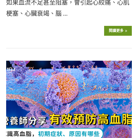
如果血流不足甚至阻塞，會引起心絞痛、心肌
梗塞、心臟衰竭、腦 …
閱讀更多