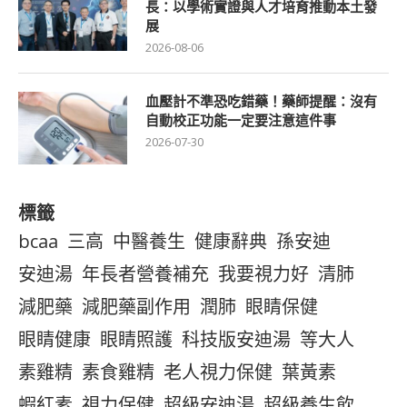
長：以學術實證與人才培育推動本土發
展
2026-08-06
血壓計不準恐吃錯藥！藥師提醒：沒有
自動校正功能一定要注意這件事
2026-07-30
標籤
bcaa
三高
中醫養生
健康辭典
孫安迪
安迪湯
年長者營養補充
我要視力好
清肺
減肥藥
減肥藥副作用
潤肺
眼睛保健
眼睛健康
眼睛照護
科技版安迪湯
等大人
素雞精
素食雞精
老人視力保健
葉黃素
蝦紅素
視力保健
超級安迪湯
超級養生飲