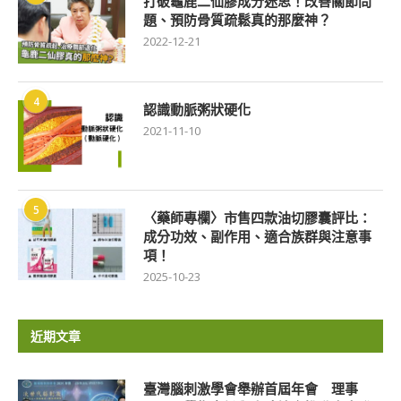
打破龜鹿二仙膠成分迷思！改善關節問
題、預防骨質疏鬆真的那麼神？
2022-12-21
4
認識動脈粥狀硬化
2021-11-10
5
〈藥師專欄〉市售四款油切膠囊評比：
成分功效、副作用、適合族群與注意事
項！
2025-10-23
近期文章
臺灣腦刺激學會舉辦首屆年會 理事