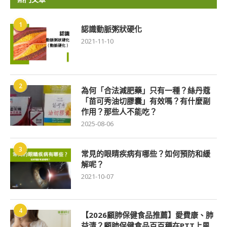
1
認識動脈粥狀硬化
2021-11-10
2
為何「合法減肥藥」只有一種？絲丹蔻
「苗可秀油切膠囊」有效嗎？有什麼副
作用？那些人不能吃？
2025-08-06
3
常見的眼睛疾病有哪些？如何預防和緩
解呢？
2021-10-07
4
【2026顧肺保健食品推薦】愛費康、肺
益清？顧肺保健食品百百種在PTT上風