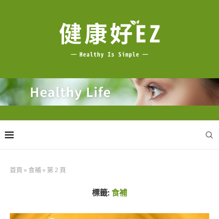
首頁
»
食補
»
第 2 頁
標籤:
食補