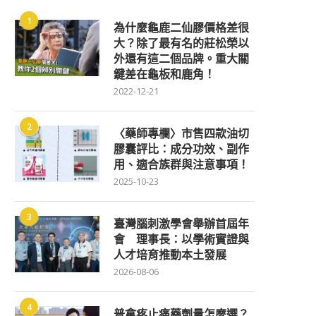
1
為什麼龜鹿二仙膠價格差很
大？除了最有名的莊松榮以
外還有這二個品牌。重大關
鍵差在龜板和鹿角！
2022-12-21
2
〈藥師專欄〉市售四款油切
膠囊評比：成分功效、副作
用、適合族群與注意事項！
2025-10-23
3
臺灣腦刺激學會舉辦首屆年
會 理事長：以學術實證與
人才培育推動本土發展
2026-08-06
4
普拿疼止痛藥劑量怎麼選？