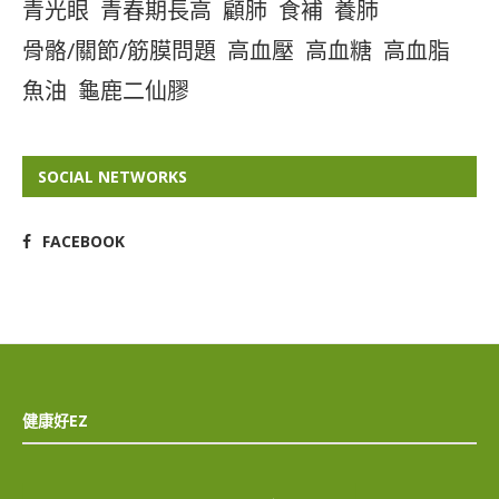
青光眼
青春期長高
顧肺
食補
養肺
骨骼/關節/筋膜問題
高血壓
高血糖
高血脂
魚油
龜鹿二仙膠
SOCIAL NETWORKS
FACEBOOK
健康好EZ