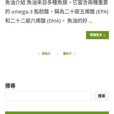
魚油介紹 魚油來自多種魚類。它富含兩種重要
的 omega-3 脂肪酸，稱為二十碳五烯酸 (EPA)
和二十二碳六烯酸 (DHA)。 魚油的好 …
閱讀更多
新貼文
舊帖子
搜尋
搜尋