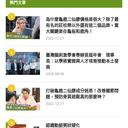
熱門文章
1
為什麼龜鹿二仙膠價格差很大？除了最
有名的莊松榮以外還有這二個品牌。重
大關鍵差在龜板和鹿角！
2022-12-21
2
臺灣腦刺激學會舉辦首屆年會 理事
長：以學術實證與人才培育推動本土發
展
2026-08-06
3
打破龜鹿二仙膠成分迷思！改善關節問
題、預防骨質疏鬆真的那麼神？
2022-12-21
4
認識動脈粥狀硬化