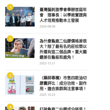
1
臺灣腦刺激學會舉辦首屆年
會 理事長：以學術實證與
人才培育推動本土發展
2026-08-06
2
為什麼龜鹿二仙膠價格差很
大？除了最有名的莊松榮以
外還有這二個品牌。重大關
鍵差在龜板和鹿角！
2022-12-21
3
〈藥師專欄〉市售四款油切
膠囊評比：成分功效、副作
用、適合族群與注意事項！
2025-10-23
4
打破龜鹿二仙膠成分迷思！