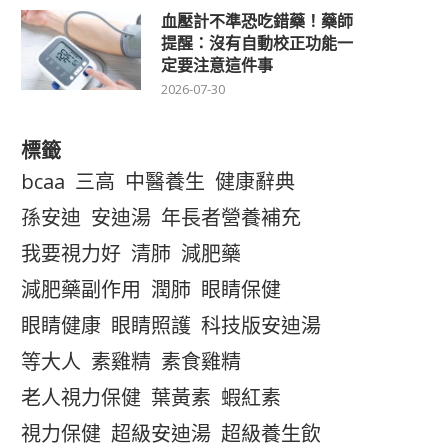
血壓計不準恐吃錯藥！藥師
提醒：沒有自動校正功能一
定要注意這件事
2026-07-30
標籤
bcaa
三高
中醫養生
健康辭典
孫安迪
安迪湯
年長者營養補充
我要視力好
清肺
減肥藥
減肥藥副作用
潤肺
眼睛保健
眼睛健康
眼睛照護
科技版安迪湯
等大人
素雞精
素食雞精
老人視力保健
葉黃素
蝦紅素
視力保健
超級安迪湯
超級養生飲