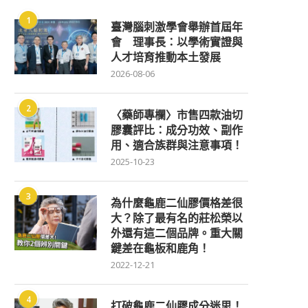
1
臺灣腦刺激學會舉辦首屆年
會 理事長：以學術實證與
人才培育推動本土發展
2026-08-06
2
〈藥師專欄〉市售四款油切
膠囊評比：成分功效、副作
用、適合族群與注意事項！
2025-10-23
3
為什麼龜鹿二仙膠價格差很
大？除了最有名的莊松榮以
外還有這二個品牌。重大關
鍵差在龜板和鹿角！
2022-12-21
4
打破龜鹿二仙膠成分迷思！