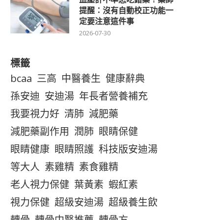
提醒：沒有自動校正功能一
定要注意這件事
2026-07-30
標籤
bcaa
三高
中醫養生
健康辭典
孫安迪
安迪湯
年長者營養補充
我要視力好
清肺
減肥藥
減肥藥副作用
潤肺
眼睛保健
眼睛健康
眼睛照護
科技版安迪湯
等大人
素雞精
素食雞精
老人視力保健
葉黃素
蝦紅素
視力保健
超級安迪湯
超級養生飲
轉骨
轉骨中醫推薦
轉骨方