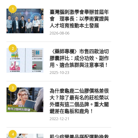
1
臺灣腦刺激學會舉辦首屆年
會 理事長：以學術實證與
人才培育推動本土發展
2026-08-06
2
〈藥師專欄〉市售四款油切
膠囊評比：成分功效、副作
用、適合族群與注意事項！
2025-10-23
3
為什麼龜鹿二仙膠價格差很
大？除了最有名的莊松榮以
外還有這二個品牌。重大關
鍵差在龜板和鹿角！
2022-12-21
4
肌少症營養品搭配運動挽救