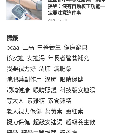
提醒：沒有自動校正功能一
定要注意這件事
2026-07-30
標籤
bcaa
三高
中醫養生
健康辭典
孫安迪
安迪湯
年長者營養補充
我要視力好
清肺
減肥藥
減肥藥副作用
潤肺
眼睛保健
濃情冬至，來點健...
變天進補首選：山...
眼睛健康
眼睛照護
科技版安迪湯
2024-01-14
2023-12-17
等大人
素雞精
素食雞精
老人視力保健
葉黃素
蝦紅素
視力保健
超級安迪湯
超級養生飲
轉骨
轉骨中醫推薦
轉骨方