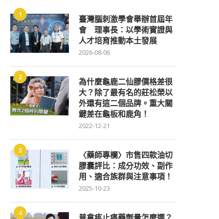
1
臺灣腦刺激學會舉辦首屆年
會 理事長：以學術實證與
人才培育推動本土發展
2026-08-06
2
為什麼龜鹿二仙膠價格差很
大？除了最有名的莊松榮以
外還有這二個品牌。重大關
鍵差在龜板和鹿角！
2022-12-21
3
〈藥師專欄〉市售四款油切
膠囊評比：成分功效、副作
用、適合族群與注意事項！
2025-10-23
4
普拿疼止痛藥劑量怎麼選？