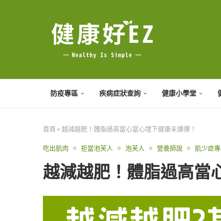
防疫專區
疾病症狀查詢
健康小學堂
首頁
»
越減越肥！體脂過高當心當心埋下健康未爆彈！
吃出肌肉
拒當泡芙人
泡芙人
營養師說
肌少症專
越減越肥！體脂過高當