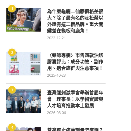
1
為什麼龜鹿二仙膠價格差很
大？除了最有名的莊松榮以
外還有這二個品牌。重大關
鍵差在龜板和鹿角！
2022-12-21
2
〈藥師專欄〉市售四款油切
膠囊評比：成分功效、副作
用、適合族群與注意事項！
2025-10-23
3
臺灣腦刺激學會舉辦首屆年
會 理事長：以學術實證與
人才培育推動本土發展
2026-08-06
4
普拿疼止痛藥劑量怎麼選？