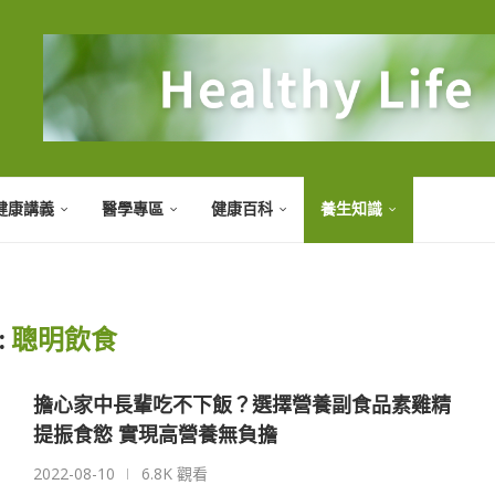
健康講義
醫學專區
健康百科
養生知識
:
聰明飲食
擔心家中長輩吃不下飯？選擇營養副食品素雞精
提振食慾 實現高營養無負擔
2022-08-10
6.8K 觀看