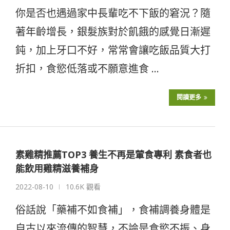
你是否也遇過家中長輩吃不下飯的窘況？隨
著年齡增長，銀髮族對於飢餓的感覺日漸遲
鈍，加上牙口不好，常常會讓吃飯品質大打
折扣，食慾低落或不願意進食 …
閱讀更多
素雞精推薦TOP3 養生不再是葷食專利 素食者也
能飲用雞精滋養補身
2022-08-10
10.6K 觀看
俗話說「藥補不如食補」，食補調養身體是
自古以來流傳的智慧，不論是食慾不振、身