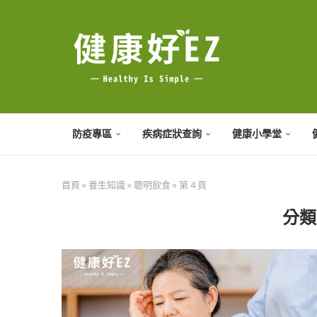
防疫專區
疾病症狀查詢
健康小學堂
首頁
»
養生知識
»
聰明飲食
»
第 4 頁
分類